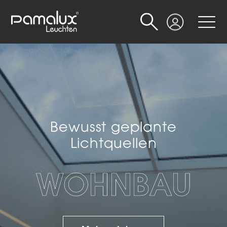
Suche
Login
Bewusst geplante
Lichtquellen
WOHNBAU