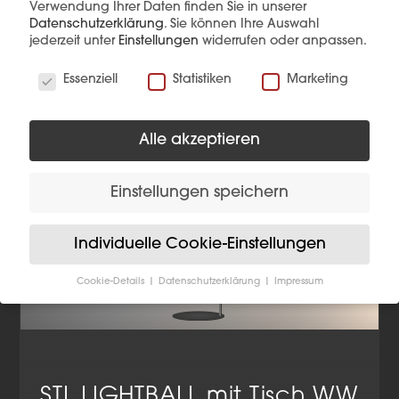
Verwendung Ihrer Daten finden Sie in unserer
Mehr Details
Produkt anfragen
Datenschutzerklärung
.
Sie können Ihre Auswahl
jederzeit unter
Einstellungen
widerrufen oder anpassen.
Wir verwenden Cookies
Essenziell
Statistiken
Marketing
Alle akzeptieren
Einstellungen speichern
Individuelle Cookie-Einstellungen
Cookie-Details
Datenschutzerklärung
Impressum
Datenschutzeinstellungen
Wenn Sie unter 16 Jahre alt sind und Ihre Zustimmung
zu freiwilligen Diensten geben möchten, müssen Sie
Ihre Erziehungsberechtigten um Erlaubnis bitten.
Wir verwenden Cookies und andere Technologien auf
STL LIGHTBALL mit Tisch WW
unserer Website. Einige von ihnen sind essenziell,