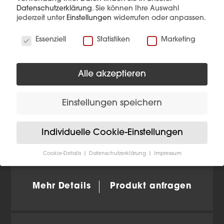
Datenschutzerklärung
.
Sie können Ihre Auswahl
jederzeit unter
Einstellungen
widerrufen oder anpassen.
Wir verwenden Cookies
Essenziell
Statistiken
Marketing
Alle akzeptieren
Einstellungen speichern
Individuelle Cookie-Einstellungen
Cookie-Details
Datenschutzerklärung
Impressum
NV EB SNOK Chrom
Datenschutzeinstellungen
Wenn Sie unter 16 Jahre alt sind und Ihre Zustimmung
Mehr Details
Produkt anfragen
zu freiwilligen Diensten geben möchten, müssen Sie
Ihre Erziehungsberechtigten um Erlaubnis bitten.
Wir verwenden Cookies und andere Technologien auf
unserer Website. Einige von ihnen sind essenziell,