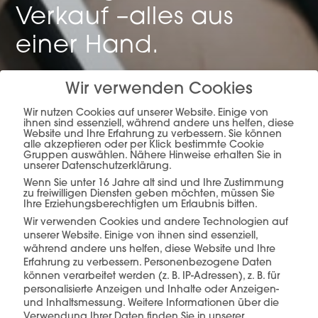
Verkauf –
alles aus
einer Hand.
Wir verwenden Cookies
mehr erfahren
Wir nutzen Cookies auf unserer Website. Einige von
ihnen sind essenziell, während andere uns helfen, diese
Website und Ihre Erfahrung zu verbessern. Sie können
alle akzeptieren oder per Klick bestimmte Cookie
Gruppen auswählen. Nähere Hinweise erhalten Sie in
unserer Datenschutzerklärung.
Wenn Sie unter 16 Jahre alt sind und Ihre Zustimmung
zu freiwilligen Diensten geben möchten, müssen Sie
Ihre Erziehungsberechtigten um Erlaubnis bitten.
Wir verwenden Cookies und andere Technologien auf
Diese Produkte könnten Sie auch
unserer Website. Einige von ihnen sind essenziell,
interessieren
während andere uns helfen, diese Website und Ihre
Erfahrung zu verbessern.
Personenbezogene Daten
können verarbeitet werden (z. B. IP-Adressen), z. B. für
personalisierte Anzeigen und Inhalte oder Anzeigen-
und Inhaltsmessung.
Weitere Informationen über die
Verwendung Ihrer Daten finden Sie in unserer