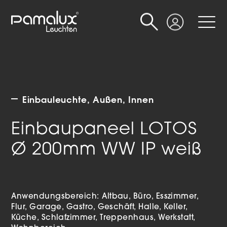
Suche
Login
Einbauleuchte
Außen
Innen
Einbaupaneel LOTOS
Ø 200mm WW IP weiß
Anwendungsbereich:
Altbau
Büro
Esszimmer
Flur
Garage
Gastro
Geschäft
Halle
Keller
Küche
Schlafzimmer
Treppenhaus
Werkstatt