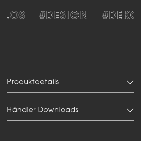
TLOS
#DESIGN
#DEKOR
Produktdetails
Händler Downloads