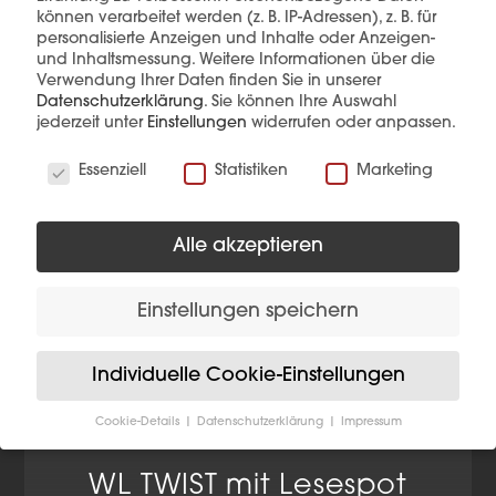
können verarbeitet werden (z. B. IP-Adressen), z. B. für
Diese Produkte könnten Sie auch
personalisierte Anzeigen und Inhalte oder Anzeigen-
interessieren
und Inhaltsmessung.
Weitere Informationen über die
Verwendung Ihrer Daten finden Sie in unserer
Datenschutzerklärung
.
Sie können Ihre Auswahl
jederzeit unter
Einstellungen
widerrufen oder anpassen.
Wir verwenden Cookies
Essenziell
Statistiken
Marketing
Alle akzeptieren
Einstellungen speichern
Individuelle Cookie-Einstellungen
Cookie-Details
Datenschutzerklärung
Impressum
Datenschutzeinstellungen
WL TWIST mit Lesespot
Wenn Sie unter 16 Jahre alt sind und Ihre Zustimmung