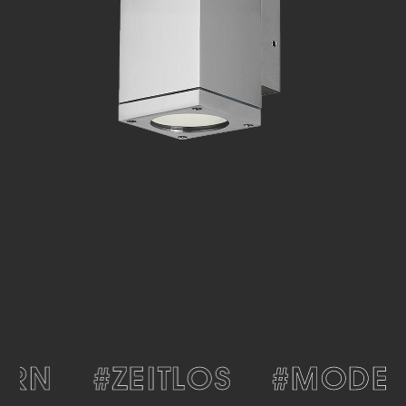
RN
#ZEITLOS
#MODER