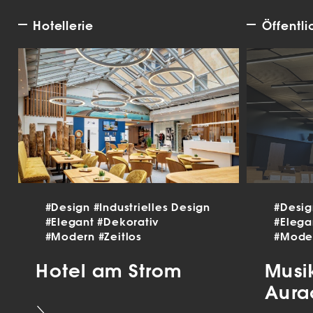
Hotellerie
Öffentl
#Design
#Industrielles Design
#Desi
#Elegant
#Dekorativ
#Eleg
#Modern
#Zeitlos
#Mode
Hotel am Strom
Musi
Aura