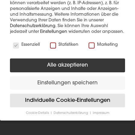
können verarbeitet werden (z. B. IP-Adressen), z. B. für
personalisierte Anzeigen und Inhalte oder Anzeigen-
und Inhaltsmessung.
Weitere Informationen über die
Verwendung Ihrer Daten finden Sie in unserer
Datenschutzerklärung
.
Sie können Ihre Auswahl
jederzeit unter
Einstellungen
widerrufen oder anpassen.
Wir verwenden Cookies
Essenziell
Statistiken
Marketing
WEITERE
Alle akzeptieren
REFERENZEN
NACH IHREM
Einstellungen speichern
GESCHMACK
Individuelle Cookie-Einstellungen
Cookie-Details
Datenschutzerklärung
Impressum
Datenschutzeinstellungen
Wenn Sie unter 16 Jahre alt sind und Ihre Zustimmung
zu freiwilligen Diensten geben möchten, müssen Sie