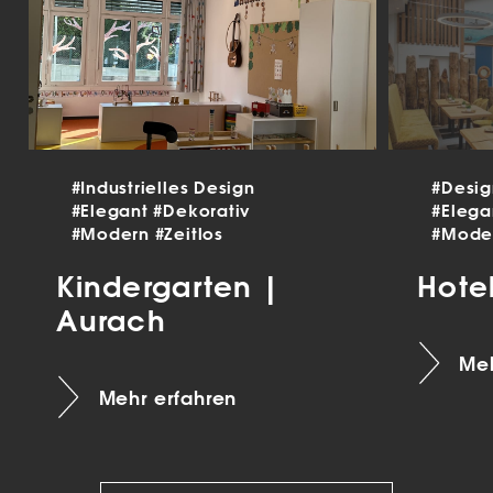
#Industrielles Design
#Desi
#Elegant
#Dekorativ
#Eleg
#Modern
#Zeitlos
#Mode
Kindergarten |
Hote
Aurach
Meh
Mehr erfahren