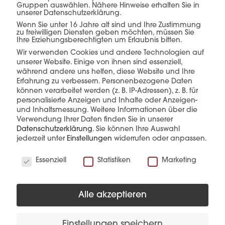
Planung, Produktion &
Gruppen auswählen. Nähere Hinweise erhalten Sie in
unserer Datenschutzerklärung.
Verkauf –
alles aus
Wenn Sie unter 16 Jahre alt sind und Ihre Zustimmung
zu freiwilligen Diensten geben möchten, müssen Sie
Ihre Erziehungsberechtigten um Erlaubnis bitten.
einer Hand.
Wir verwenden Cookies und andere Technologien auf
unserer Website. Einige von ihnen sind essenziell,
während andere uns helfen, diese Website und Ihre
Erfahrung zu verbessern.
Personenbezogene Daten
können verarbeitet werden (z. B. IP-Adressen), z. B. für
mehr erfahren
personalisierte Anzeigen und Inhalte oder Anzeigen-
und Inhaltsmessung.
Weitere Informationen über die
Verwendung Ihrer Daten finden Sie in unserer
Datenschutzerklärung
.
Sie können Ihre Auswahl
jederzeit unter
Einstellungen
widerrufen oder anpassen.
Wir verwenden Cookies
Essenziell
Statistiken
Marketing
Diese Produkte könnten Sie auch
interessieren
Alle akzeptieren
Einstellungen speichern