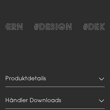
DERN
#DESIGN
#DEKO
Produktdetails
Händler Downloads