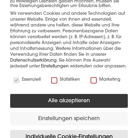
zu freiwilligen Diensten geben möchten, müssen Sie
Ihre Erziehungsberechtigten um Erlaubnis bitten.
Wir verwenden Cookies und andere Technologien auf
unserer Website. Einige von ihnen sind essenziell,
mehr erfahren
während andere uns helfen, diese Website und Ihre
Erfahrung zu verbessern.
Personenbezogene Daten
können verarbeitet werden (z. B. IP-Adressen), z. B. für
personalisierte Anzeigen und Inhalte oder Anzeigen-
und Inhaltsmessung.
Weitere Informationen über die
Verwendung Ihrer Daten finden Sie in unserer
Datenschutzerklärung
.
Sie können Ihre Auswahl
jederzeit unter
Einstellungen
widerrufen oder anpassen.
Diese Produkte könnten Sie auch
Wir verwenden Cookies
interessieren
Essenziell
Statistiken
Marketing
Alle akzeptieren
Einstellungen speichern
Individuelle Cookie-Einstellungen