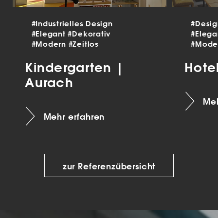
#Industrielles Design
#Desi
#Elegant
#Dekorativ
#Eleg
#Modern
#Zeitlos
#Mode
Kindergarten |
Hote
Aurach
Meh
Mehr erfahren
zur Referenzübersicht