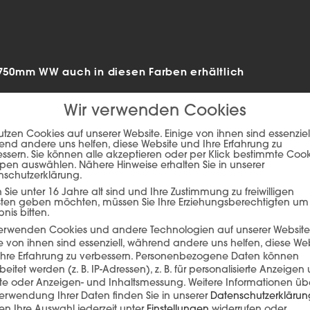
50mm WW auch in diesen Farben erhältlich
Wir verwenden Cookies
utzen Cookies auf unserer Website. Einige von ihnen sind essenziell
nd andere uns helfen, diese Website und Ihre Erfahrung zu
ssern. Sie können alle akzeptieren oder per Klick bestimmte Coo
pen auswählen. Nähere Hinweise erhalten Sie in unserer
nschutzerklärung.
Sie unter 16 Jahre alt sind und Ihre Zustimmung zu freiwilligen
sten geben möchten, müssen Sie Ihre Erziehungsberechtigten um
bnis bitten.
verwenden Cookies und andere Technologien auf unserer Website
e von ihnen sind essenziell, während andere uns helfen, diese We
hre Erfahrung zu verbessern.
Personenbezogene Daten können
ie auf den unteren Button, um den Inhalt von player.flipsnack.com
beitet werden (z. B. IP-Adressen), z. B. für personalisierte Anzeigen
lte oder Anzeigen- und Inhaltsmessung.
Weitere Informationen üb
Inhalt laden
erwendung Ihrer Daten finden Sie in unserer
Datenschutzerklärun
n Ihre Auswahl jederzeit unter
Einstellungen
widerrufen oder