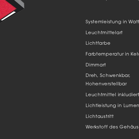
Auße
LED
Systemleistung in Wat
Schi
Leuchtmittelart
Einb
Lichtfarbe
Zube
Farbtemperatur in Kel
Dimmart
Dreh, Schwenkbar,
Hohenverstellbar
Leuchtmittel inkludier
Lichtleistung in Lume
Lichtaustritt
Werkstoff des Gehäus