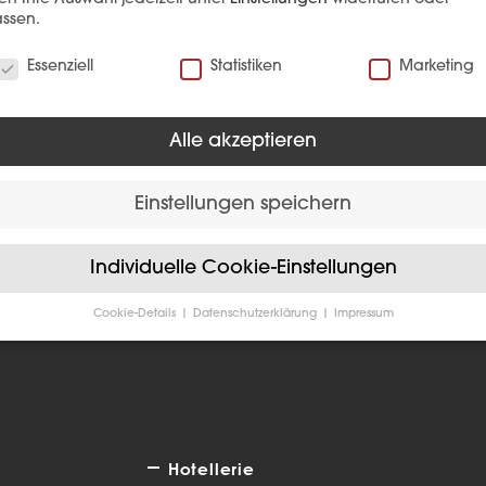
ssen.
verwenden Cookies
Essenziell
Statistiken
Marketing
Alle akzeptieren
EFERENZ
Einstellungen speichern
Individuelle Cookie-Einstellungen
Cookie-Details
Datenschutzerklärung
Impressum
Datenschutzeinstellungen
Sie unter 16 Jahre alt sind und Ihre Zustimmung zu freiwilligen
sten geben möchten, müssen Sie Ihre Erziehungsberechtigten um
bnis bitten.
verwenden Cookies und andere Technologien auf unserer Website
e von ihnen sind essenziell, während andere uns helfen, diese We
Hotellerie
hre Erfahrung zu verbessern.
Personenbezogene Daten können