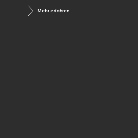
Mar
Mehr erfahren
Mark
pers
hinw