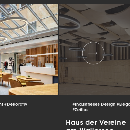
 und
er
g
.
nen
len.
Zurück
Statistiken
nt
#Dekorativ
#Industrielles Design
#Eleg
#Zeitlos
ns zu
Haus der Vereine