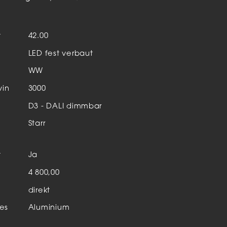
Aktuelles & Events
nleuchten
t
42.00
enensysteme
LED fest verbaut
auleuchten
WW
hör
vin
3000
D3 - DALI dimmbar
Starr
t
Ja
n
4 800,00
direkt
es
Aluminium