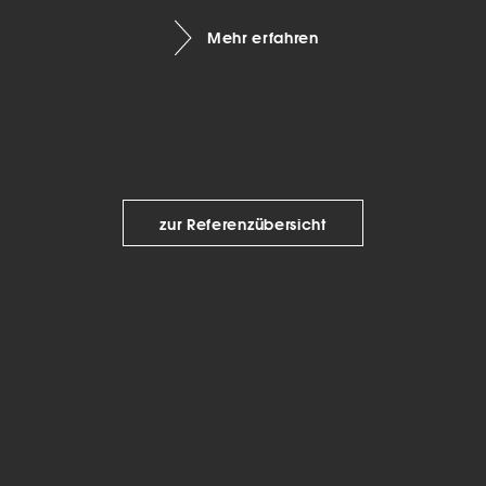
keting (1)
Mehr erfahren
eting-Cookies werden von Drittanbietern oder Publishern verwendet, um
onalisierte Werbung anzuzeigen. Sie tun dies, indem sie Besucher über Web
eg verfolgen.
Cookie-Informationen anzeigen
Datenschutzerklärung
Imp
zur Referenzübersicht