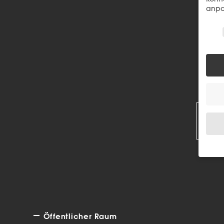
anpa
Wir 
R
Wenn 
Dien
Erlau
Wir 
Einig
Öffentlicher Raum
und I