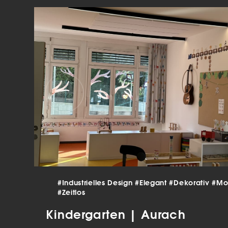
verar
Inha
die V
Hier 
Ihre 
Info
Al
Ei
Daten
Ess
Esse
einw
Sta
#Industrielles Design
#Elegant
#Dekorativ
#Mo
#Zeitlos
Stat
vers
Kindergarten | Aurach