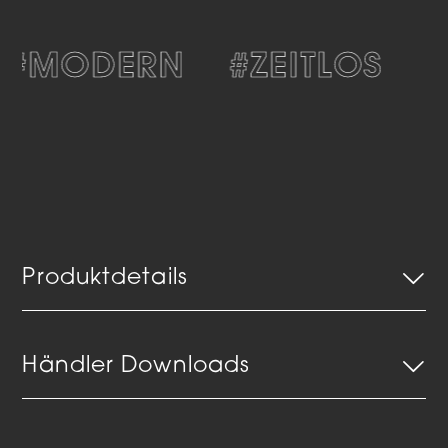
#MODERN
#ZEITLOS
#
Produktdetails
Händler Downloads