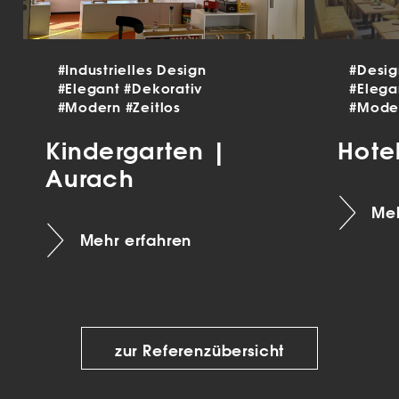
#Industrielles Design
#Desi
#Elegant
#Dekorativ
#Eleg
#Modern
#Zeitlos
#Mode
Kindergarten |
Hote
Aurach
Meh
Mehr erfahren
zur Referenzübersicht