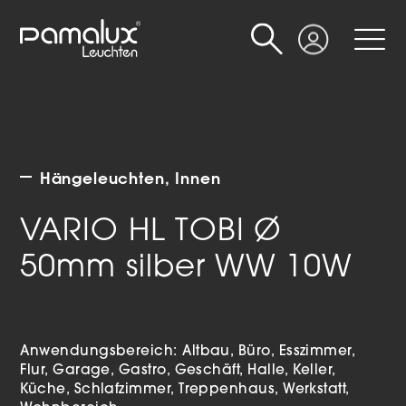
Suche
Login
Hängeleuchten
Innen
VARIO HL TOBI Ø
50mm silber WW 10W
Anwendungsbereich:
Altbau
Büro
Esszimmer
Flur
Garage
Gastro
Geschäft
Halle
Keller
Küche
Schlafzimmer
Treppenhaus
Werkstatt