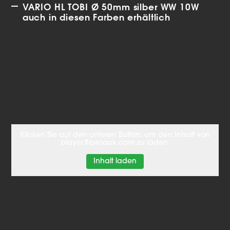
VARIO HL TOBI Ø 50mm silber WW 10W
auch in diesen Farben erhältlich
Klicken Sie auf den unteren Button, um den Inhalt von
player.flipsnack.com zu laden.
Inhalt laden