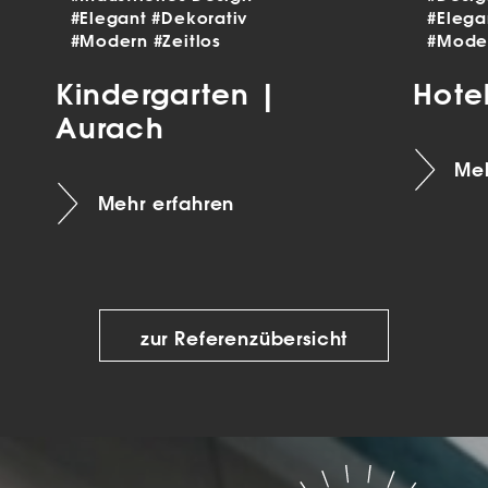
#Elegant
#Dekorativ
#Eleg
#Modern
#Zeitlos
#Mode
Kindergarten |
Hote
Aurach
Meh
Mehr erfahren
zur Referenzübersicht